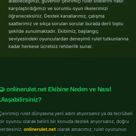
alabileceğinizi, güvenilir çevrimiçi rulet sitelerini nasıl
karşılaştırdığımızı ve sorumlu oyun ilkelerimizi
öğreneceksiniz. Destek kanallarımız, çalışma
saatlerimiz ve sıkça sorulan sorular burada derli toplu
şekilde sunulmaktadır. Ekibimiz, başlangıç
seviyesindeki oyunculardan deneyimli rulet tutkunlarına
kadar herkese ücretsiz rehberlik sunar.
🤝 onlinerulet.net Ekibine Neden ve Nasıl
Ulaşabilirsiniz?
Çevrimiçi rulet dünyasına yeni adım atıyorsanız ya da tecrübeli
bir oyuncu olarak belirli bir konuda destek arıyorsanız, doğru
yerdesiniz.
onlinerulet.net
olarak amacımız; rulet oyununun