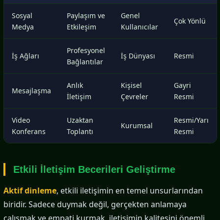
Sosyal
Paylaşım ve
Genel
Çok Yönlü
Medya
Etkileşim
Kullanıcılar
Profesyonel
İş Ağları
İş Dünyası
Resmi
Bağlantılar
Anlık
Kişisel
Gayri
Mesajlaşma
İletişim
Çevreler
Resmi
Video
Uzaktan
Resmi/Yarı
Kurumsal
Konferans
Toplantı
Resmi
Etkili İletişim Becerileri Geliştirme
Aktif dinleme
, etkili iletişimin en temel unsurlarından
biridir. Sadece duymak değil, gerçekten anlamaya
çalışmak ve empati kurmak, iletişimin kalitesini önemli