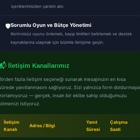
içeriklerimizden yardım alın.
Sorumlu Oyun ve Bütçe Yönetimi
🛡️
Kontrolsüz oyunu önlemek, kayıp limitleri belirlemek ve destek
kaynaklarına ulaşmak için bizimle iletişime geçin.
📬 İletişim Kanallarımız
Birden fazla iletişim seçeneği sunarak mesajınızın en kısa
sürede yanıtlanmasını sağlıyoruz. Sizi yalnızca form doldurmaya
zorlamıyoruz — gerçek, insan bir ekibe sahip olduğumuzu
bilmenizi istiyoruz.
İletişim
Yanıt
Çalışma
Adres / Bilgi
Kanalı
Süresi
Saati