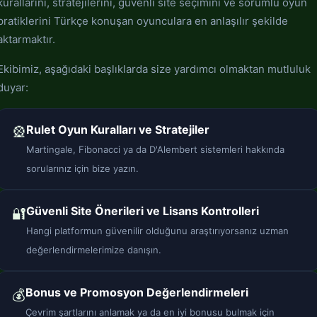
kurallarını, stratejilerini, güvenli site seçimini ve sorumlu oyun
pratiklerini Türkçe konuşan oyunculara en anlaşılır şekilde
aktarmaktır.
Ekibimiz, aşağıdaki başlıklarda size yardımcı olmaktan mutluluk
duyar:
Rulet Oyun Kuralları ve Stratejiler
🎡
Martingale, Fibonacci ya da D'Alembert sistemleri hakkında
sorularınız için bize yazın.
Güvenli Site Önerileri ve Lisans Kontrolleri
🔐
Hangi platformun güvenilir olduğunu araştırıyorsanız uzman
değerlendirmelerimize danışın.
Bonus ve Promosyon Değerlendirmeleri
💰
Çevrim şartlarını anlamak ya da en iyi bonusu bulmak için