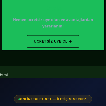
Basla
Hemen ucretsiz uye olun ve avantajlardan
yararlanin!
UCRETSIZ UYE OL →
`html
ONLINERULET.NET — İLETIŞIM MERKEZI