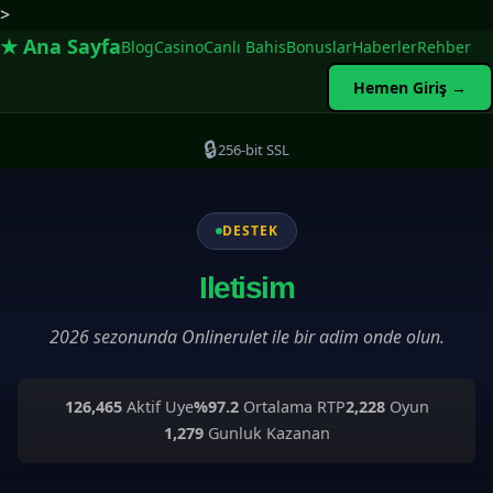
>
★ Ana Sayfa
Blog
Casino
Canlı Bahis
Bonuslar
Haberler
Rehber
Hemen Giriş →
🔒
256-bit SSL
DESTEK
Iletisim
2026 sezonunda Onlinerulet ile bir adim onde olun.
126,465
Aktif Uye
%97.2
Ortalama RTP
2,228
Oyun
1,279
Gunluk Kazanan