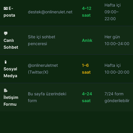
Hafta içi
📧 E-
4–12
destek@onlinerulet.net
09:00–
posta
saat
22:00
💬
Site içi sohbet
Her gün
Canlı
Anlık
penceresi
10:00–24:00
Sohbet
📱
@onlineruletnet
1–6
Hafta içi
Sosyal
(Twitter/X)
saat
10:00–20:00
Medya
📝
Bu sayfa üzerindeki
4–24
7/24 form
İletişim
form
saat
gönderilebilir
Formu