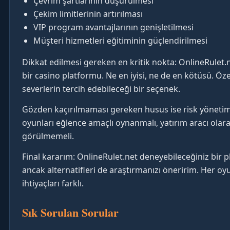
Çevrim şartlarının düşürülmesi
Çekim limitlerinin artırılması
VIP program avantajlarının genişletilmesi
Müşteri hizmetleri eğitiminin güçlendirilmesi
Dikkat edilmesi gereken en kritik nokta: OnlineRulet.n
bir casino platformu. Ne en iyisi, ne de en kötüsü. Özel
severlerin tercih edebileceği bir seçenek.
Gözden kaçırılmaması gereken husus ise risk yönetim
oyunları eğlence amaçlı oynanmalı, yatırım aracı olar
görülmemeli.
Final kararım: OnlineRulet.net deneyebileceğiniz bir p
ancak alternatifleri de araştırmanızı öneririm. Her o
ihtiyaçları farklı.
Sık Sorulan Sorular