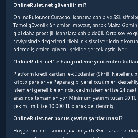
OnlineRulet.net güvenilir mi?
OnlineRulet.net Curacao lisansına sahip ve SSL şifrele
Temel güvenlik önlemleri mevcut, ancak Malta Gamin
gibi daha prestijli lisanslara sahip değil. Orta seviye gü
seviyesinde değerlendirilebilir. Kişisel verileriniz kor
ödeme işlemleri güvenli şekilde gerçekleştiriliyor.
OnlineRulet.net'te hangi ödeme yöntemleri kullanı
Platform kredi kartları, e-cüzdanlar (Skrill, Neteller), 
kripto paralar ve Papara gibi yerel çözümleri destekliy
işlemleri genellikle anında, çekim işlemleri ise 24 saat 
arasında tamamlanıyor. Minimum yatırım tutarı 50 TL
çekim limiti ise 10,000 TL olarak belirlenmiş.
OnlineRulet.net bonus çevrim şartları nasıl?
Hoşgeldin bonusunun çevrim şartı 35x olarak belirlen