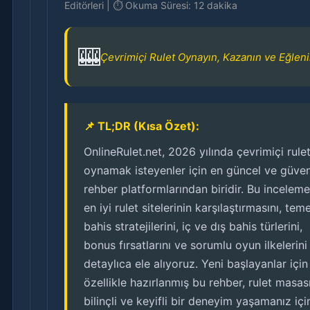
Editörleri | ⏱️ Okuma Süresi: 12 dakika
🎰
Çevrimiçi Rulet Oynayın, Kazanın ve Eğlen
📌 TL;DR (Kısa Özet):
OnlineRulet.net, 2026 yılında çevrimiçi rule
oynamak isteyenler için en güncel ve güveni
rehber platformlarından biridir. Bu incelem
en iyi rulet sitelerinin karşılaştırmasını, teme
bahis stratejilerini, iç ve dış bahis türlerini,
bonus fırsatlarını ve sorumlu oyun ilkelerini
detaylıca ele alıyoruz. Yeni başlayanlar için
özellikle hazırlanmış bu rehber, rulet masa
bilinçli ve keyifli bir deneyim yaşamanız içi