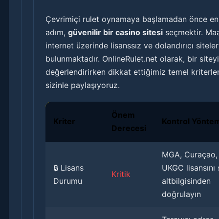
Çevrimiçi rulet oynamaya başlamadan önce en 
adım,
güvenilir bir casino sitesi
seçmektir. Maa
internet üzerinde lisanssız ve dolandırıcı sitele
bulunmaktadır. OnlineRulet.net olarak, bir siteyi
değerlendirirken dikkat ettiğimiz temel kriterler
sizinle paylaşıyoruz.
Önem
Kriter
Kontrol Yönte
Derecesi
MGA, Curaçao,
🔒 Lisans
UKGC lisansını 
Kritik
Durumu
altbilgisinden
doğrulayın