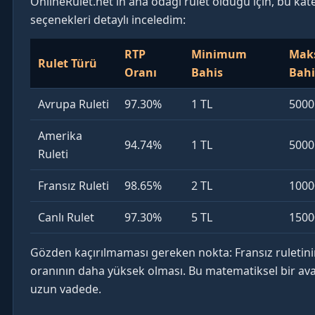
OnlineRulet.net'in ana odağı rulet olduğu için, bu kat
seçenekleri detaylı inceledim:
RTP
Minimum
Mak
Rulet Türü
Oranı
Bahis
Bahi
Avrupa Ruleti
97.30%
1 TL
5000
Amerika
94.74%
1 TL
5000
Ruleti
Fransız Ruleti
98.65%
2 TL
1000
Canlı Rulet
97.30%
5 TL
1500
Gözden kaçırılmaması gereken nokta: Fransız ruletin
oranının daha yüksek olması. Bu matematiksel bir ava
uzun vadede.