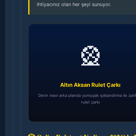
ihtiyacınız olan her şeyi sunuyor.
🎡
Altın Aksan Rulet Çarkı
Derin mavi arka planda yumuşak ışıklandırma ile zarif
rulet çarkı