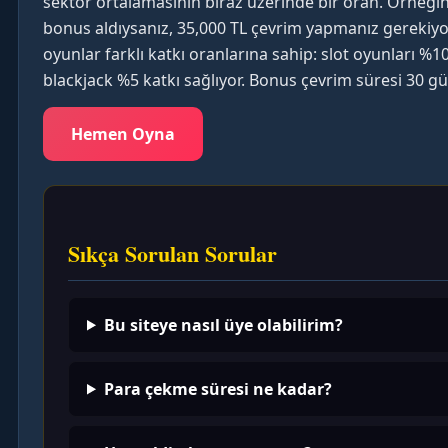
sektör ortalamasının biraz üzerinde bir oran. Örneği
bonus aldıysanız, 35,000 TL çevrim yapmanız gerekiyor
oyunlar farklı katkı oranlarına sahip: slot oyunları %10
blackjack %5 katkı sağlıyor. Bonus çevrim süresi 30 g
Hemen Oyna
Sıkça Sorulan Sorular
Bu siteye nasıl üye olabilirim?
Para çekme süresi ne kadar?