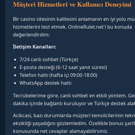
Müşteri Hizmetleri ve Kullanıcı Deneyimi
Bir casino sitesinin kalitesini anlamanın en iyi yolu mü
hizmetlerini test etmek. OnlineRulet.net'i bu konuda
değerlendirdim:
İletişim Kanalları:
7/24 canlı sohbet (Türkçe)
E-posta desteği (6-12 saat yanıt süresi)
Telefon hattı (hafta içi 09:00-18:00)
WhatsApp destek hattı
Tecrübelerime göre, canlı sohbet en etkili yöntem. Gen
dakika içinde bağlantı kuruluyor ve Türkçe destek ala
Acikcasi, bazı durumlarda müşteri temsilcilerinin tekni
eksikliği yaşadığını gözlemledim. Özellikle bonus şartl
konusunda net cevaplar alamayabilirsiniz.