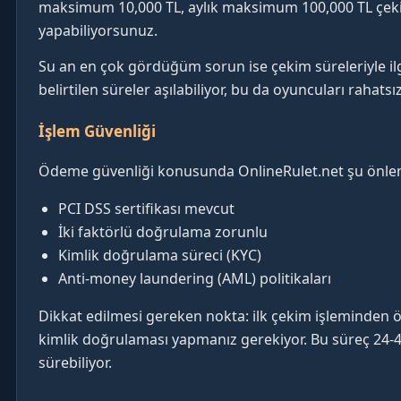
maksimum 10,000 TL, aylık maksimum 100,000 TL çe
yapabiliyorsunuz.
Su an en çok gördüğüm sorun ise çekim süreleriyle ilg
belirtilen süreler aşılabiliyor, bu da oyuncuları rahatsız
İşlem Güvenliği
Ödeme güvenliği konusunda OnlineRulet.net şu önleml
PCI DSS sertifikası mevcut
İki faktörlü doğrulama zorunlu
Kimlik doğrulama süreci (KYC)
Anti-money laundering (AML) politikaları
Dikkat edilmesi gereken nokta: ilk çekim işleminden
kimlik doğrulaması yapmanız gerekiyor. Bu süreç 24-4
sürebiliyor.