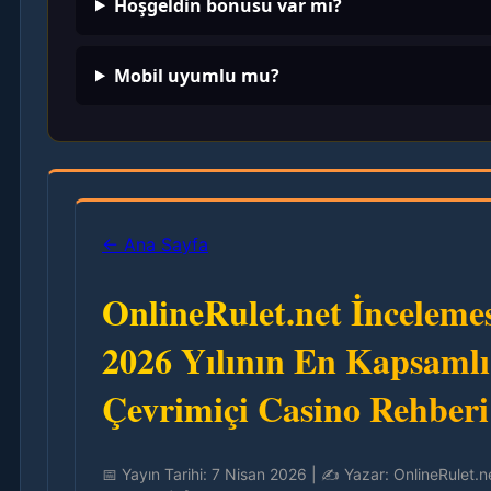
Hoşgeldin bonusu var mı?
Mobil uyumlu mu?
← Ana Sayfa
OnlineRulet.net İncelemes
2026 Yılının En Kapsamlı
Çevrimiçi Casino Rehberi
📅 Yayın Tarihi: 7 Nisan 2026 | ✍️ Yazar: OnlineRulet.n