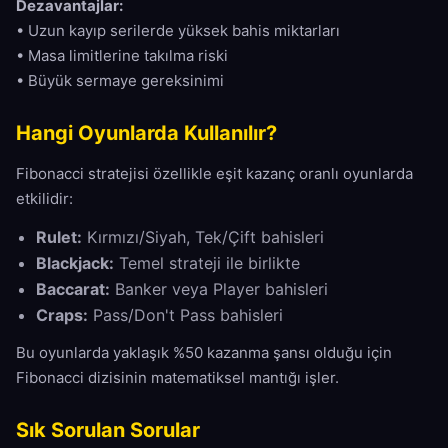
Dezavantajlar:
• Uzun kayıp serilerde yüksek bahis miktarları
• Masa limitlerine takılma riski
• Büyük sermaye gereksinimi
Hangi Oyunlarda Kullanılır?
Fibonacci stratejisi özellikle eşit kazanç oranlı oyunlarda
etkilidir:
Rulet:
Kırmızı/Siyah, Tek/Çift bahisleri
Blackjack:
Temel strateji ile birlikte
Baccarat:
Banker veya Player bahisleri
Craps:
Pass/Don't Pass bahisleri
Bu oyunlarda yaklaşık %50 kazanma şansı olduğu için
Fibonacci dizisinin matematiksel mantığı işler.
Sık Sorulan Sorular