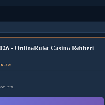
 2026 - OnlineRulet Casino Rehberi
026-05-04
tformunuz.