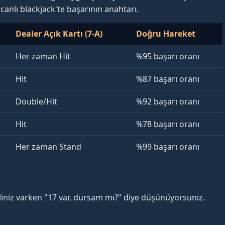
canlı blackjack'te başarının anahtarı.
Dealer Açık Kartı (7-A)
Doğru Hareket
Her zaman Hit
%95 başarı oranı
Hit
%87 başarı oranı
Double/Hit
%92 başarı oranı
Hit
%78 başarı oranı
Her zaman Stand
%99 başarı oranı
 eliniz varken "17 var, dursam mı?" diye düşünüyorsunız.