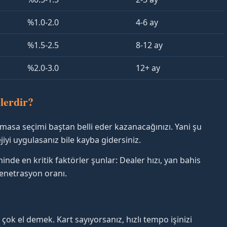
%1.0-2.0
4-6 ay
%1.5-2.5
8-12 ay
%2.0-3.0
12+ ay
lerdir?
 masa seçimi baştan belli eder kazanacağınızı. Yani şu
jiyi uygulasanız bile kayba gidersiniz.
nde en kritik faktörler şunlar: Dealer hızı, yan bahis
enetrasyon oranı.
çok el demek. Kart sayıyorsanız, hızlı tempo işinizi