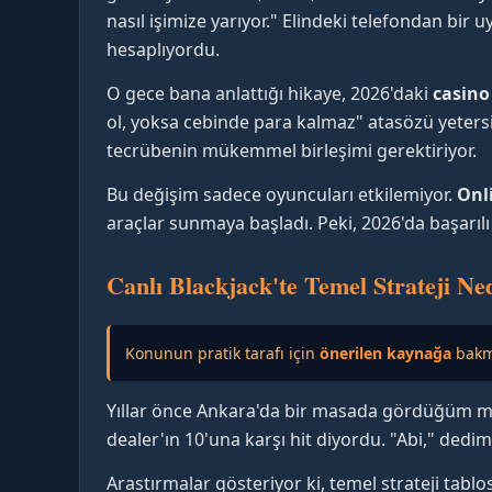
nasıl işimize yarıyor." Elindeki telefondan bir
hesaplıyordu.
O gece bana anlattığı hikaye, 2026'daki
casino
ol, yoksa cebinde para kalmaz" atasözü yetersiz
tecrübenin mükemmel birleşimi gerektiriyor.
Bu değişim sadece oyuncuları etkilemiyor.
Onl
araçlar sunmaya başladı. Peki, 2026'da başarıl
Canlı Blackjack'te Temel Strateji Ne
Konunun pratik tarafı için
önerilen kaynağa
bakma
Yıllar önce Ankara'da bir masada gördüğüm m
dealer'ın 10'una karşı hit diyordu. "Abi," dedim
Arastırmalar gösteriyor ki, temel strateji tab