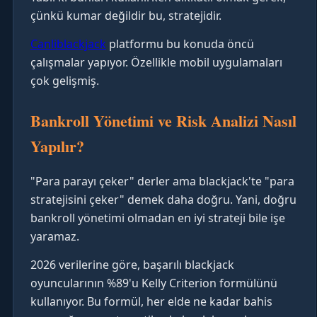
çünkü kumar değildir bu, stratejidir.
Canliblackjack
platformu bu konuda öncü
çalışmalar yapıyor. Özellikle mobil uygulamaları
çok gelişmiş.
Bankroll Yönetimi ve Risk Analizi Nasıl
Yapılır?
"Para parayı çeker" derler ama blackjack'te "para
stratejisini çeker" demek daha doğru. Yani, doğru
bankroll yönetimi olmadan en iyi strateji bile işe
yaramaz.
2026 verilerine göre, başarılı blackjack
oyuncularının %89'u Kelly Criterion formülünü
kullanıyor. Bu formül, her elde ne kadar bahis