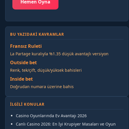
Hemen Oyna
BU YAZIDAKI KAVRAMLAR
Fransız Ruleti
La Partage kuralıyla %1.35 düşük avantajlı versiyon
Outside bet
Renk, tek/çift, düşük/yüksek bahisleri
Inside bet
Doğrudan numara üzerine bahis
İLGILI KONULAR
Casino Oyunlarında Ev Avantajı 2026
Canlı Casino 2026: En İyi Krupiyer Masaları ve Oyun