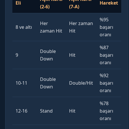
Eli
Hareket
(2-6)
(7-A)
%95
Her
Her zaman
8 ve altı
başarı
zaman Hit
Hit
oranı
%87
Double
9
Hit
başarı
Down
oranı
%92
Double
10-11
Double/Hit
başarı
Down
oranı
%78
12-16
Stand
Hit
başarı
oranı