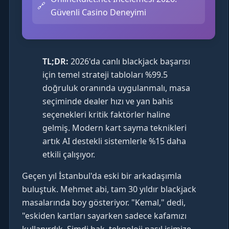
🔗
Güvenli Casino Deneyimi
TL;DR:
2026'da canlı blackjack başarısı
için temel strateji tabloları %99.5
doğruluk oranında uygulanmalı, masa
seçiminde dealer hızı ve yan bahis
seçenekleri kritik faktörler haline
gelmiş. Modern kart sayma teknikleri
artık AI destekli sistemlerle %15 daha
etkili çalışıyor.
Geçen yıl İstanbul'da eski bir arkadaşımla
buluştuk. Mehmet abi, tam 30 yıldır blackjack
masalarında boy gösteriyor. "Kemal," dedi,
"eskiden kartları sayarken sadece kafamızı