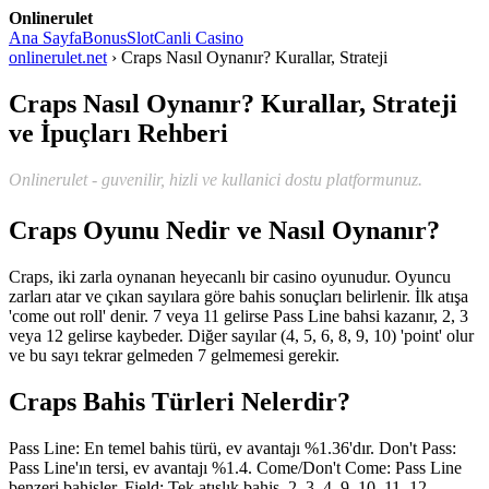
Onlinerulet
Ana Sayfa
Bonus
Slot
Canli Casino
onlinerulet.net
› Craps Nasıl Oynanır? Kurallar, Strateji
Craps Nasıl Oynanır? Kurallar, Strateji
ve İpuçları Rehberi
Onlinerulet - guvenilir, hizli ve kullanici dostu platformunuz.
Craps Oyunu Nedir ve Nasıl Oynanır?
Craps, iki zarla oynanan heyecanlı bir casino oyunudur. Oyuncu
zarları atar ve çıkan sayılara göre bahis sonuçları belirlenir. İlk atışa
'come out roll' denir. 7 veya 11 gelirse Pass Line bahsi kazanır, 2, 3
veya 12 gelirse kaybeder. Diğer sayılar (4, 5, 6, 8, 9, 10) 'point' olur
ve bu sayı tekrar gelmeden 7 gelmemesi gerekir.
Craps Bahis Türleri Nelerdir?
Pass Line: En temel bahis türü, ev avantajı %1.36'dır. Don't Pass:
Pass Line'ın tersi, ev avantajı %1.4. Come/Don't Come: Pass Line
benzeri bahisler. Field: Tek atışlık bahis, 2, 3, 4, 9, 10, 11, 12