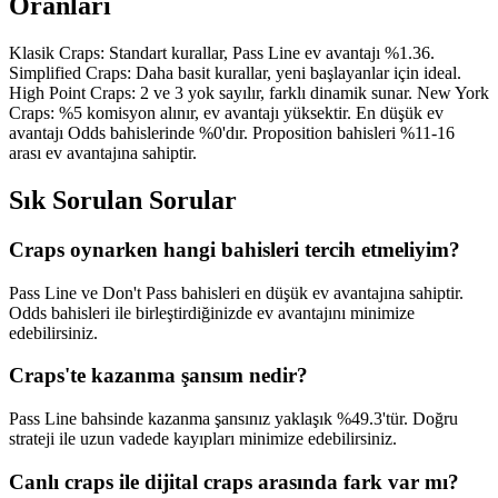
Oranları
Klasik Craps: Standart kurallar, Pass Line ev avantajı %1.36.
Simplified Craps: Daha basit kurallar, yeni başlayanlar için ideal.
High Point Craps: 2 ve 3 yok sayılır, farklı dinamik sunar. New York
Craps: %5 komisyon alınır, ev avantajı yüksektir. En düşük ev
avantajı Odds bahislerinde %0'dır. Proposition bahisleri %11-16
arası ev avantajına sahiptir.
Sık Sorulan Sorular
Craps oynarken hangi bahisleri tercih etmeliyim?
Pass Line ve Don't Pass bahisleri en düşük ev avantajına sahiptir.
Odds bahisleri ile birleştirdiğinizde ev avantajını minimize
edebilirsiniz.
Craps'te kazanma şansım nedir?
Pass Line bahsinde kazanma şansınız yaklaşık %49.3'tür. Doğru
strateji ile uzun vadede kayıpları minimize edebilirsiniz.
Canlı craps ile dijital craps arasında fark var mı?