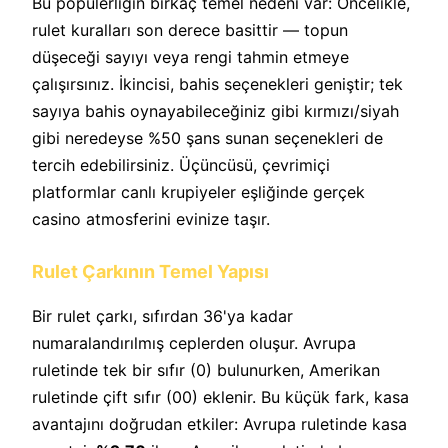
Bu popülerliğin birkaç temel nedeni var: Öncelikle,
rulet kuralları son derece basittir — topun
düşeceği sayıyı veya rengi tahmin etmeye
çalışırsınız. İkincisi, bahis seçenekleri geniştir; tek
sayıya bahis oynayabileceğiniz gibi kırmızı/siyah
gibi neredeyse %50 şans sunan seçenekleri de
tercih edebilirsiniz. Üçüncüsü, çevrimiçi
platformlar canlı krupiyeler eşliğinde gerçek
casino atmosferini evinize taşır.
Rulet Çarkının Temel Yapısı
Bir rulet çarkı, sıfırdan 36'ya kadar
numaralandırılmış ceplerden oluşur. Avrupa
ruletinde tek bir sıfır (0) bulunurken, Amerikan
ruletinde çift sıfır (00) eklenir. Bu küçük fark, kasa
avantajını doğrudan etkiler: Avrupa ruletinde kasa