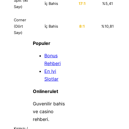
Split (İki
İç Bahis
17:1
%5,41
Sayı)
Corner
(Dört
İç Bahis
8:1
%10,81
Sayı)
Populer
Bonus
Rehberi
En Iyi
Slotlar
Onlinerulet
Guvenilir bahis
ve casino
rehberi.
Kırmızı /