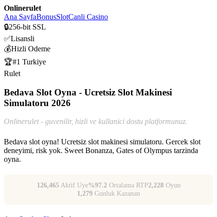
Onlinerulet
Ana Sayfa
Bonus
Slot
Canli Casino
🔒
256-bit SSL
✅
Lisansli
💰
Hizli Odeme
🏆
#1 Turkiye
Rulet
Bedava Slot Oyna - Ucretsiz Slot Makinesi
Simulatoru 2026
Onlinerulet - guvenilir, hizli ve kullanici dostu platformunuz.
Bedava slot oyna! Ucretsiz slot makinesi simulatoru. Gercek slot
deneyimi, risk yok. Sweet Bonanza, Gates of Olympus tarzinda
oyna.
126,465
Aktif Uye
%97.2
Ortalama RTP
2,228
Oyun
1,279
Gunluk Kazanan