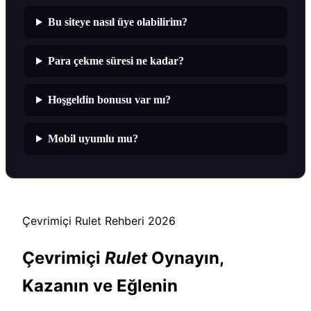
Bu siteye nasıl üye olabilirim?
Para çekme süresi ne kadar?
Hoşgeldin bonusu var mı?
Mobil uyumlu mu?
Çevrimiçi Rulet Rehberi 2026
Çevrimiçi
Rulet
Oynayın,
Kazanın ve Eğlenin