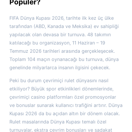
Popüler?
FIFA Dünya Kupası 2026, tarihte ilk kez üç ülke
tarafından (ABD, Kanada ve Meksika) ev sahipliği
yapılacak olan devasa bir turnuva. 48 takımın
katılacağı bu organizasyon, 11 Haziran – 19
Temmuz 2026 tarihleri arasında gerçekleşecek.
Toplam 104 maçın oynanacağı bu turnuva, dünya
genelinde milyarlarca insanın ilgisini çekecek.
Peki bu durum çevrimiçi rulet dünyasını nasıl
etkiliyor? Büyük spor etkinlikleri dönemlerinde,
çevrimiçi casino platformları özel promosyonlar
ve bonuslar sunarak kullanıcı trafiğini artırır. Dünya
Kupası 2026 da bu açıdan altın bir dönem olacak.
Rulet masalarında Dünya Kupası temalı özel
turnuvalar, ekstra çevrim bonusları ve sadakat