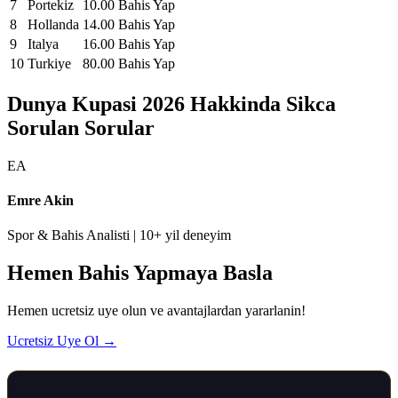
7
Portekiz
10.00
Bahis Yap
8
Hollanda
14.00
Bahis Yap
9
Italya
16.00
Bahis Yap
10
Turkiye
80.00
Bahis Yap
Dunya Kupasi 2026 Hakkinda Sikca
Sorulan Sorular
EA
Emre Akin
Spor & Bahis Analisti | 10+ yil deneyim
Hemen Bahis Yapmaya Basla
Hemen ucretsiz uye olun ve avantajlardan yararlanin!
Ucretsiz Uye Ol →