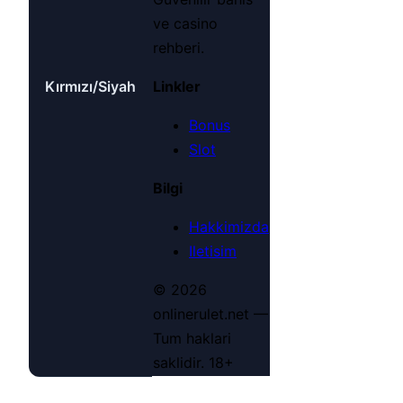
ve casino
rehberi.
Kırmızı/Siyah
Linkler
Bonus
Slot
Bilgi
Hakkimizda
Iletisim
© 2026
onlinerulet.net —
Tum haklari
saklidir. 18+