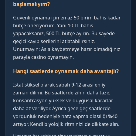
başlamalıyım?
Güvenli oynama için en az 50 birim bahis kadar
bütçe öneriyorum. Yani 10 TL bahis
yapacaksanız, 500 TL bütçe ayırın. Bu sayede
geçici kayıp serilerini atlatabilirsıniz.
Unutmayın: Asla kaybetmeye hazır olmadığınız
parayla casino oynamayın.
Hangi saatlerde oynamak daha avantajlı?
İstatistiksel olarak sabah 9-12 arası en iyi
zaman dilimi. Bu saatlerde zihin daha taze,
konsantrasyon yüksek ve duygusal kararlar
daha az veriliyor. Ayrıca gece geç saatlerde
yorgunluk nedeniyle hata yapma olasılığı %40
artıyor. Kendi biyolojik ritminizi de dikkate alın.