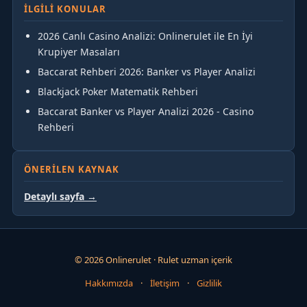
İLGILI KONULAR
2026 Canlı Casino Analizi: Onlinerulet ile En İyi
Krupiyer Masaları
Baccarat Rehberi 2026: Banker vs Player Analizi
Blackjack Poker Matematik Rehberi
Baccarat Banker vs Player Analizi 2026 - Casino
Rehberi
ÖNERILEN KAYNAK
Detaylı sayfa →
© 2026 Onlinerulet · Rulet uzman içerik
Hakkımızda
·
İletişim
·
Gizlilik