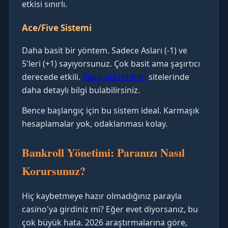
etkisi sınırlı.
Ace/Five Sistemi
Daha basit bir yöntem. Sadece Asları (-1) ve
5'leri (+1) sayıyorsunuz. Çok basit ama şaşırtıcı
derecede etkili.
Blackjackrehberi
sitelerinde
daha detaylı bilgi bulabilirsiniz.
Bence başlangıç için bu sistem ideal. Karmaşık
hesaplamalar yok, odaklanması kolay.
Bankroll Yönetimi: Paranızı Nasıl
Korursunuz?
Hiç kaybetmeye hazır olmadığınız parayla
casino'ya girdiniz mi? Eğer evet diyorsanız, bu
çok büyük hata. 2026 araştırmalarına göre,