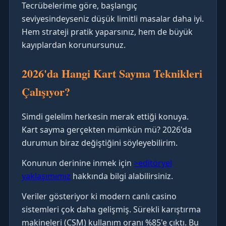
Tecrübelerime göre, başlangıç
seviyesindeyseniz düşük limitli masalar daha iyi.
Hem strateji pratik yaparsınız, hem de büyük
kayıplardan korunursunuz.
2026'da Hangi Kart Sayma Teknikleri
Çalışıyor?
Simdi gelelim herkesin merak ettiği konuya.
Kart sayma gerçekten mümkün mü? 2026'da
durumun biraz değiştiğini söyleyebilirim.
Konunun derinine inmek için
>editöryel
yaklaşımımız
hakkında bilgi alabilirsiniz.
Veriler gösteriyor ki modern canlı casino
sistemleri çok daha gelişmiş. Sürekli karıştırma
makineleri (CSM) kullanım oranı %85'e çıktı. Bu