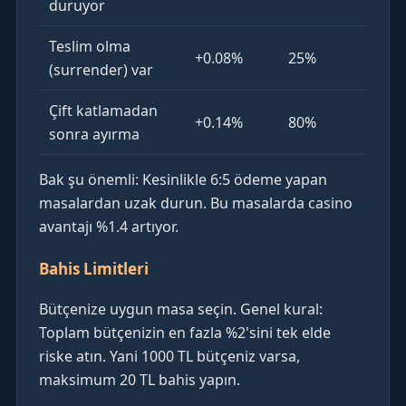
duruyor
Teslim olma
+0.08%
25%
(surrender) var
Çift katlamadan
+0.14%
80%
sonra ayırma
Bak şu önemli: Kesinlikle 6:5 ödeme yapan
masalardan uzak durun. Bu masalarda casino
avantajı %1.4 artıyor.
Bahis Limitleri
Bütçenize uygun masa seçin. Genel kural:
Toplam bütçenizin en fazla %2'sini tek elde
riske atın. Yani 1000 TL bütçeniz varsa,
maksimum 20 TL bahis yapın.