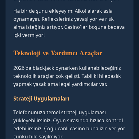
Ha bir de şunu ekleyeyim: Alkol alarak asla
oynamayın. Refleksleriniz yavaşlıyor ve risk
alma isteğiniz artıyor. Casino'lar boşuna bedava
içki vermiyor!
Teknoloji ve Yardımcı Araçlar
2026'da blackjack oynarken kullanabileceğiniz
teknolojik araçlar çok gelişti. Tabii ki hilebazlık
yapmak yasak ama legal yardımcılar var.
Strateji Uygulamaları
Telefonunuza temel strateji uygulaması
yükleyebilirsiniz. Oyun sırasında hızlıca kontrol
edebilirsiniz. Çoğu canlı casino buna izin veriyor
çünkü hile sayılmıyor.