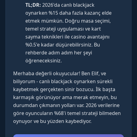
TL;DR:
2026'da canlı blackjack
oynarken %15 daha fazla kazanç elde
etmek mümkün. Doğru masa seçimi,
temel strateji uygulaması ve kart
sayma teknikleri ile casino avantajını
%0.5'e kadar düşürebilirsiniz. Bu
rehberde adım adım her şeyi
öğreneceksiniz.
Merhaba değerli okuyucular! Ben Elif, ve
biliyorum - canlı blackjack oynarken sürekli
kaybetmek gerçekten sinir bozucu. İlk başta
karmaşık görünüyor ama merak etmeyin, bu
durumdan çıkmanın yolları var. 2026 verilerine
göre oyuncuların %68'i temel strateji bilmeden
oynuyor ve bu yüzden kaybediyor.