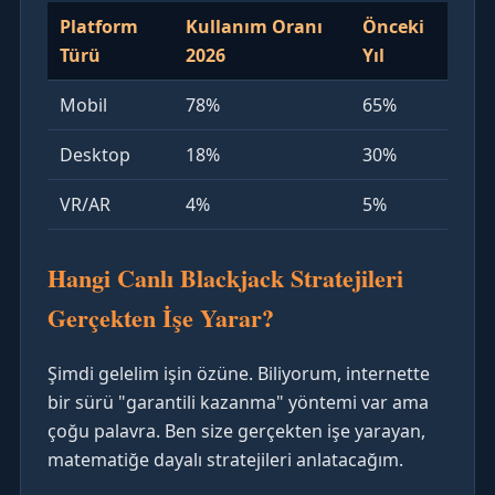
Platform
Kullanım Oranı
Önceki
Türü
2026
Yıl
Mobil
78%
65%
Desktop
18%
30%
VR/AR
4%
5%
Hangi Canlı Blackjack Stratejileri
Gerçekten İşe Yarar?
Şimdi gelelim işin özüne. Biliyorum, internette
bir sürü "garantili kazanma" yöntemi var ama
çoğu palavra. Ben size gerçekten işe yarayan,
matematiğe dayalı stratejileri anlatacağım.