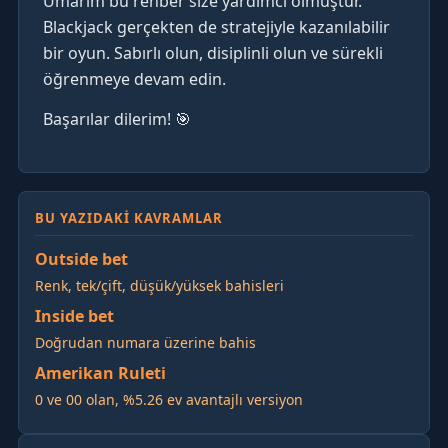
Umarım bu rehber size yardımcı olmuştur.
Blackjack gerçekten de stratejiyle kazanılabilir
bir oyun. Sabırlı olun, disiplinli olun ve sürekli
öğrenmeye devam edin.
Başarılar dilerim! 🎯
BU YAZIDAKI KAVRAMLAR
Outside bet
Renk, tek/çift, düşük/yüksek bahisleri
Inside bet
Doğrudan numara üzerine bahis
Amerikan Ruleti
0 ve 00 olan, %5.26 ev avantajlı versiyon