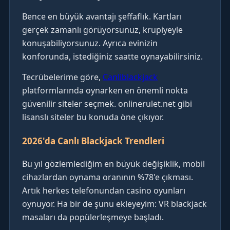
Bence en büyük avantajı şeffaflık. Kartları
gerçek zamanlı görüyorsunuz, krupiyeyle
konuşabiliyorsunuz. Ayrıca evinizin
konforunda, istediğiniz saatte oynayabilirsiniz.
Tecrübelerime göre,
Canliblackjack
platformlarında oynarken en önemli nokta
güvenilir siteler seçmek. onlinerulet.net gibi
lisanslı siteler bu konuda öne çıkıyor.
2026'da Canlı Blackjack Trendleri
Bu yıl gözlemlediğim en büyük değişiklik, mobil
cihazlardan oynama oranının %78'e çıkması.
Artık herkes telefonundan casino oyunları
oynuyor. Ha bir de şunu ekleyeyim: VR blackjack
masaları da popülerleşmeye başladı.