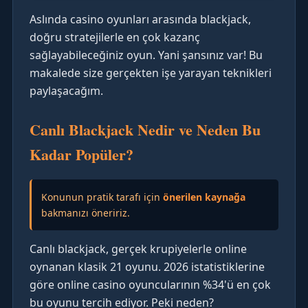
Aslında casino oyunları arasında blackjack,
doğru stratejilerle en çok kazanç
sağlayabileceğiniz oyun. Yani şansınız var! Bu
makalede size gerçekten işe yarayan teknikleri
paylaşacağım.
Canlı Blackjack Nedir ve Neden Bu
Kadar Popüler?
Konunun pratik tarafı için
önerilen kaynağa
bakmanızı öneririz.
Canlı blackjack, gerçek krupiyelerle online
oynanan klasik 21 oyunu. 2026 istatistiklerine
göre online casino oyuncularının %34'ü en çok
bu oyunu tercih ediyor. Peki neden?