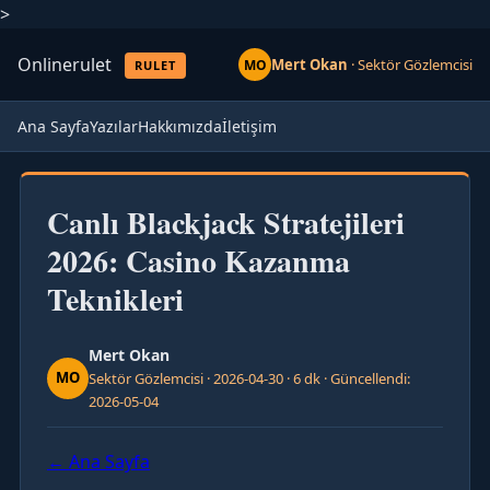
>
Onlinerulet
Mert Okan
· Sektör Gözlemcisi
MO
RULET
Ana Sayfa
Yazılar
Hakkımızda
İletişim
Canlı Blackjack Stratejileri
2026: Casino Kazanma
Teknikleri
Mert Okan
MO
Sektör Gözlemcisi · 2026-04-30 · 6 dk · Güncellendi:
2026-05-04
← Ana Sayfa