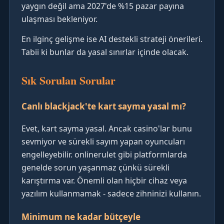
yaygın değil ama 2027'de %15 pazar payına
ulaşması bekleniyor.
En ilginç gelişme ise AI destekli strateji önerileri.
Tabii ki bunlar da yasal sınırlar içinde olacak.
Sık Sorulan Sorular
Canlı blackjack'te kart sayma yasal mı?
Evet, kart sayma yasal. Ancak casino'lar bunu
sevmiyor ve sürekli sayım yapan oyuncuları
engelleyebilir. onlinerulet gibi platformlarda
genelde sorun yaşanmaz çünkü sürekli
karıştırma var. Önemli olan hiçbir cihaz veya
yazılım kullanmamak - sadece zihninizi kullanın.
Minimum ne kadar bütçeyle