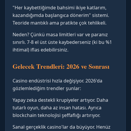
"Her kaybettiğimde bahsimi ikiye katlarım,
kazandığımda başlangıca dönerim" sistemi.
Teoride mantıklı ama pratikte çok tehlikeli.
Neden? Çünkü masa limitleri var ve paranız
sınırlı. 7-8 el üst üste kaybederseniz (ki bu %1
ihtimal) iflas edebilirsiniz.
Gelecek Trendleri: 2026 ve Sonrası
Casino endüstrisi hızla değişiyor. 2026'da
gözlemlediğim trendler şunlar:
Yapay zeka destekli krupiyeler artıyor. Daha
tutarlı oyun, daha az insan hatası. Ayrıca
blockchain teknolojisi şeffaflığı artırıyor.
Sanal gerçeklik casino'lar da büyüyor. Henüz