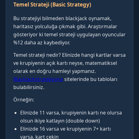
Temel Strateji (Basic Strategy)
Bu stratejiyi bilmeden blackjack oynamak,
haritasız yolculuğa çıkmak gibi. Araştırmalar
gösteriyor ki temel strateji uygulayan oyuncular
%12 daha az kaybediyor.
Temel strateji nedir? Elinizde hangi kartlar varsa
ve krupiyenin açık kartı neyse, matematiksel
olarak en doğru hamleyi yapmanız.
Blackjackstratejioyna
sitelerinde bu tabloları
bulabilirsiniz.
Örneğin:
Elinizde 11 varsa, krupiyenin kartı ne olursa
olsun ikiye katlayın (double down)
Elinizde 16 varsa ve krupiyenin 7+ kartı
varsa, kart çekin