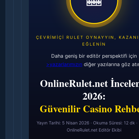
ÇEVRİMİÇİ RULET OYNAYYIN, KAZAN
EĞLENİN
Daha geniş bir editör perspektifi için
>yazarlarımızın
diğer yazılarına göz atı
OnlineRulet.net İncel
2026:
Güvenilir Casino Rehb
Yayın Tarihi: 5 Nisan 2026 · Okuma Süresi: 12 dk ·
OnlineRulet.net Editör Ekibi