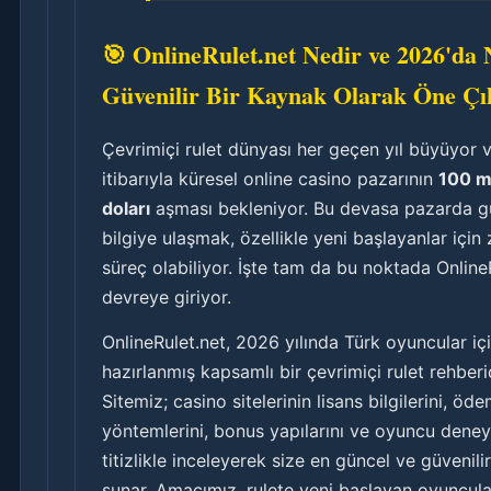
🎯 OnlineRulet.net Nedir ve 2026'da
Güvenilir Bir Kaynak Olarak Öne Çı
Çevrimiçi rulet dünyası her geçen yıl büyüyor
itibarıyla küresel online casino pazarının
100 m
doları
aşması bekleniyor. Bu devasa pazarda gü
bilgiye ulaşmak, özellikle yeni başlayanlar için 
süreç olabiliyor. İşte tam da bu noktada Online
devreye giriyor.
OnlineRulet.net, 2026 yılında Türk oyuncular iç
hazırlanmış kapsamlı bir çevrimiçi rulet rehberid
Sitemiz; casino sitelerinin lisans bilgilerini, öd
yöntemlerini, bonus yapılarını ve oyuncu deney
titizlikle inceleyerek size en güncel ve güvenilir
sunar. Amacımız, rulete yeni başlayan oyuncula