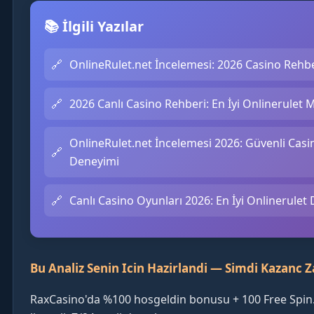
📚 İlgili Yazılar
🔗
OnlineRulet.net İncelemesi: 2026 Casino Rehb
🔗
2026 Canlı Casino Rehberi: En İyi Onlinerulet 
OnlineRulet.net İncelemesi 2026: Güvenli Casi
🔗
Deneyimi
🔗
Canlı Casino Oyunları 2026: En İyi Onlinerulet
Bu Analiz Senin Icin Hazirlandi — Simdi Kazanc 
RaxCasino'da %100 hosgeldin bonusu + 100 Free Spin.