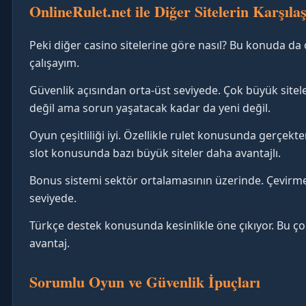
OnlineRulet.net ile Diğer Sitelerin Karşıla
Peki diğer casino sitelerine göre nasıl? Bu konuda da
çalışayım.
Güvenlik açısından orta-üst seviyede. Çok büyük sitel
değil ama sorun yaşatacak kadar da yeni değil.
Oyun çeşitliliği iyi. Özellikle rulet konusunda gerçekt
slot konusunda bazı büyük siteler daha avantajlı.
Bonus sistemi sektör ortalamasının üzerinde. Çevirme
seviyede.
Türkçe destek konusunda kesinlikle öne çıkıyor. Bu ç
avantaj.
Sorumlu Oyun ve Güvenlik İpuçları