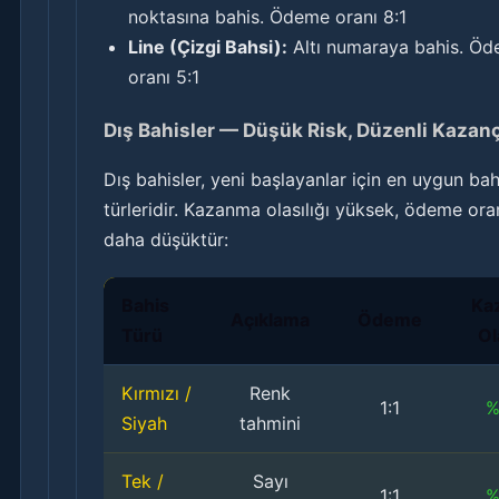
noktasına bahis. Ödeme oranı 8:1
Line (Çizgi Bahsi):
Altı numaraya bahis. Ö
oranı 5:1
Dış Bahisler — Düşük Risk, Düzenli Kazan
Dış bahisler, yeni başlayanlar için en uygun bah
türleridir. Kazanma olasılığı yüksek, ödeme oran
daha düşüktür:
Bahis
Ka
Açıklama
Ödeme
Türü
Ol
Kırmızı /
Renk
1:1
%
Siyah
tahmini
Tek /
Sayı
1:1
%