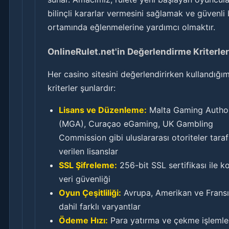
bilinçli kararlar vermesini sağlamak ve güvenli 
ortamında eğlenmelerine yardımcı olmaktır.
OnlineRulet.net'in Değerlendirme Kriterler
Her casino sitesini değerlendirirken kullandığı
kriterler şunlardır:
Lisans ve Düzenleme:
Malta Gaming Author
(MGA), Curaçao eGaming, UK Gambling
Commission gibi uluslararası otoriteler tara
verilen lisanslar
SSL Şifreleme:
256-bit SSL sertifikası ile k
veri güvenliği
Oyun Çeşitliliği:
Avrupa, Amerikan ve Fransız
dahil farklı varyantlar
Ödeme Hızı:
Para yatırma ve çekme işlemler