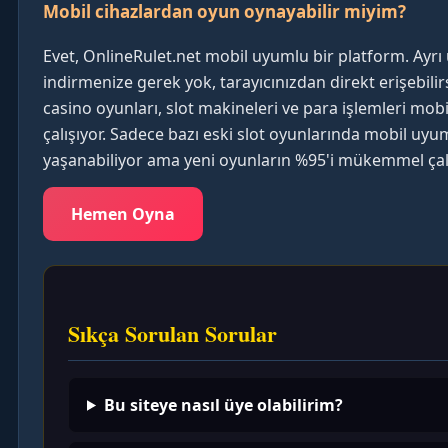
Mobil cihazlardan oyun oynayabilir miyim?
Evet, OnlineRulet.net mobil uyumlu bir platform. Ayr
indirmenize gerek yok, tarayıcınızdan direkt erişebilirs
casino oyunları, slot makineleri ve para işlemleri mo
çalışıyor. Sadece bazı eski slot oyunlarında mobil uy
yaşanabiliyor ama yeni oyunların %95'i mükemmel çalı
Hemen Oyna
Sıkça Sorulan Sorular
Bu siteye nasıl üye olabilirim?