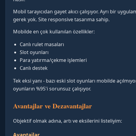
Mobil tarayıcıdan gayet akıcı çalışıyor. Ayrı bir uygul
gerek yok. Site responsive tasarıma sahip.
Mobilde en çok kullanılan özellikler:
Canlı rulet masaları
Slot oyunları
Para yatırma/çekme işlemleri
Canlı destek
Tek eksi yanı - bazı eski slot oyunları mobilde açılmıyo
oyunların %95'i sorunsuz çalışıyor.
Avantajlar ve Dezavantajlar
Objektif olmak adına, artı ve eksilerini listeliyim:
Avantajlar