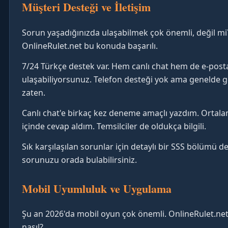
Müşteri Desteği ve İletişim
Sorun yaşadığınızda ulaşabilmek çok önemli, değil mi
OnlineRulet.net bu konuda başarılı.
7/24 Türkçe destek var. Hem canlı chat hem de e-posta
ulaşabiliyorsunuz. Telefon desteği yok ama genelde 
zaten.
Canlı chat'e birkaç kez deneme amaçlı yazdım. Ortala
içinde cevap aldım. Temsilciler de oldukça bilgili.
Sık karşılaşılan sorunlar için detaylı bir SSS bölümü 
sorunuzu orada bulabilirsiniz.
Mobil Uyumluluk ve Uygulama
Şu an 2026'da mobil oyun çok önemli. OnlineRulet.ne
nasıl?