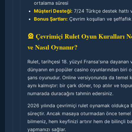
ortalama süresi
Müşteri Desteği:
7/24 Türkçe destek hattı v
Bonus Şartları:
Çevrim koşulları ve şeffaflı
🎡 Çevrimiçi Rulet Oyun Kuralları N
ve Nasıl Oynanır?
Rulet, tarihçesi 18. yüzyıl Fransa'sına dayanan
dünyanın en popüler casino oyunlarından biri o
şans oyunudur. Online versiyonunda da temel k
aynı kalmıştır: bir çark döner, top atılır ve top
numarada duracağını tahmin edersiniz.
2026 yılında çevrimiçi rulet oynamak oldukça b
süreçtir. Ancak masaya oturmadan önce temel k
bilmeniz, hem keyfinizi artırır hem de bilinçli b
yapmanızı sağlar.